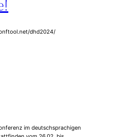
e!
conftool.net/dhd2024/
 Konferenz im deutschsprachigen
attfinden vom 26.02. bis