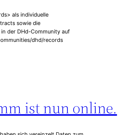
s> als individuelle
tracts sowie die
h in der DHd-Community auf
/communities/dhd/records
m ist nun online.
 haben sich vereinzelt Daten zum