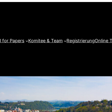
l for Papers
Komitee & Team
Registrierung
Online 