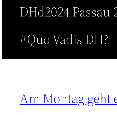
DHd2024 Passau 2
#Quo Vadis DH?
Am Montag geht e