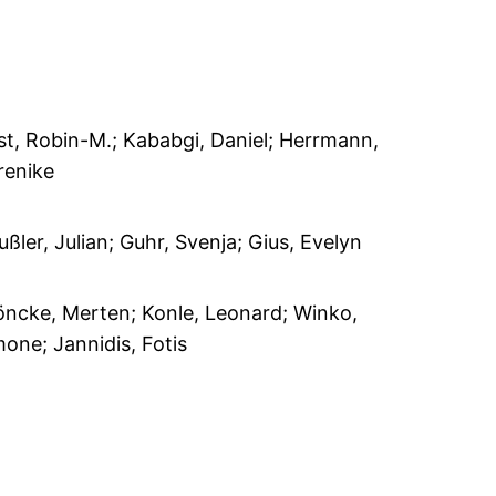
st, Robin-M.; Kababgi, Daniel; Herrmann,
renike
ßler, Julian; Guhr, Svenja; Gius, Evelyn
öncke, Merten; Konle, Leonard; Winko,
mone; Jannidis, Fotis