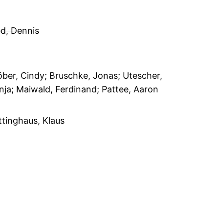
ed, Dennis
öber, Cindy; Bruschke, Jonas; Utescher,
nja; Maiwald, Ferdinand; Pattee, Aaron
ttinghaus, Klaus