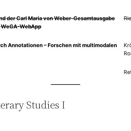
und der Carl Maria von Weber-Gesamtausgabe
Ri
der WeGA-WebApp
ch Annotationen – Forschen mit multimodalen
Kr
Ro
Re
erary Studies I