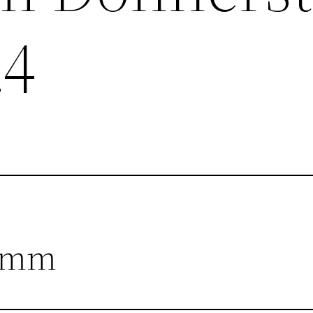
24
ramm