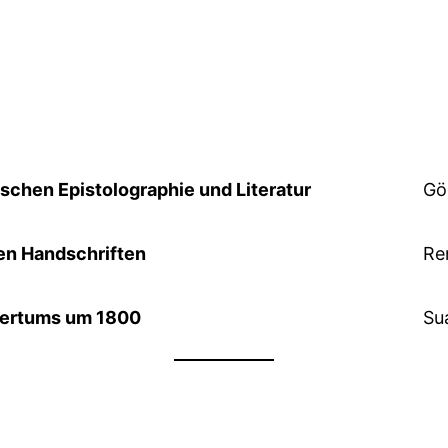
chen Epistolographie und Literatur
Gö
en Handschriften
Re
gertums um 1800
Su