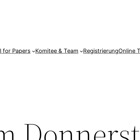
l for Papers
Komitee & Team
Registrierung
Online 
m Donnerst