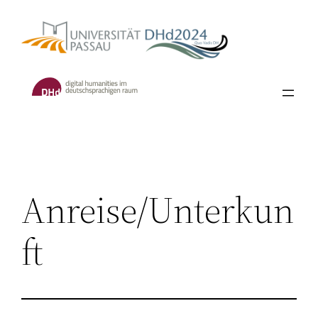
Skip
to
content
Anreise/Unterkun
ft