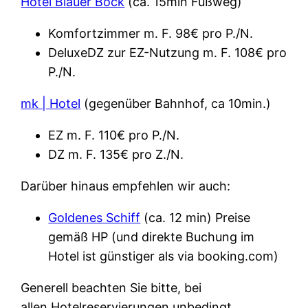
Hotel Blauer Bock
(ca. 15min Fußweg)
Komfortzimmer m. F. 98€ pro P./N.
DeluxeDZ zur EZ-Nutzung m. F. 108€ pro
P./N.
mk | Hotel
(gegenüber Bahnhof, ca 10min.)
EZ m. F. 110€ pro P./N.
DZ m. F. 135€ pro Z./N.
Darüber hinaus empfehlen wir auch:
Goldenes Schiff
(ca. 12 min) Preise
gemäß HP (und direkte Buchung im
Hotel ist günstiger als via booking.com)
Generell beachten Sie bitte, bei
allen Hotelreservierungen unbedingt