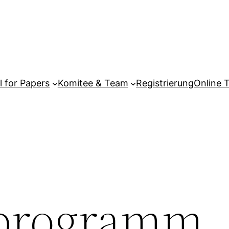
l for Papers
Komitee & Team
Registrierung
Online 
programm