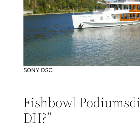
SONY DSC
Fishbowl Podiumsdi
DH?”