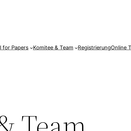
l for Papers
Komitee & Team
Registrierung
Online 
 & Team