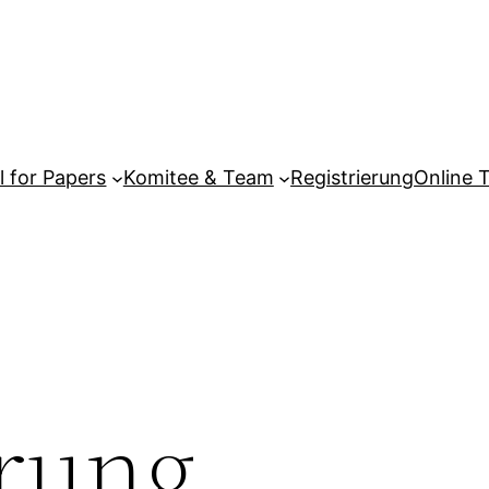
l for Papers
Komitee & Team
Registrierung
Online 
erung