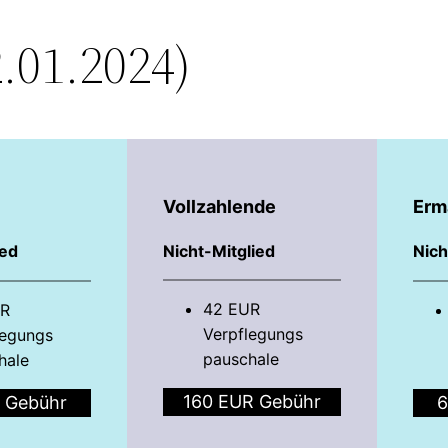
2.01.2024)
*
Vollzahlende
Erm
ied
Nicht-Mitglied
Nich
42 EUR
UR
Verpflegungs­
egungs­
pauschale
hale
160 EUR Gebühr
 Gebühr
6