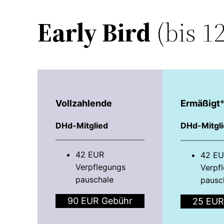
Early Bird
(bis 1
Vollzahlende
Ermäßigt
DHd-Mitglied
DHd-Mitgl
42 EUR
42 E
Verpflegungs­
Verpfl
pauschale
pausc
90 EUR Gebühr
25 EUR