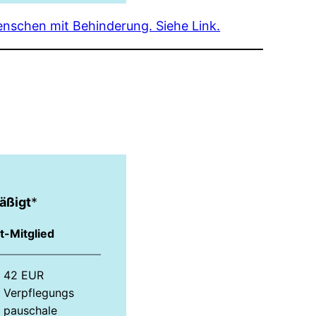
nschen mit Behinderung. Siehe Link.
äßigt
*
t-Mitglied
42 EUR
Verpflegungs­
pauschale