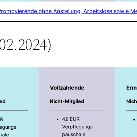
Promovierende ohne Anstellung, Arbeitslose sowie Me
.02.2024)
*
Vollzahlende
Erm
ied
Nicht-Mitglied
Nich
42 EUR
UR
Verpflegungs­
egungs­
pauschale
hale