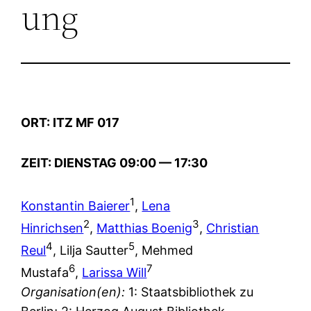
ung
ORT: ITZ MF 017
ZEIT: DIENSTAG 09:00 — 17:30
1
Konstantin Baierer
,
Lena
2
3
Hinrichsen
,
Matthias Boenig
,
Christian
4
5
Reul
, Lilja Sautter
, Mehmed
6
7
Mustafa
,
Larissa Will
Organisation(en):
1: Staatsbibliothek zu