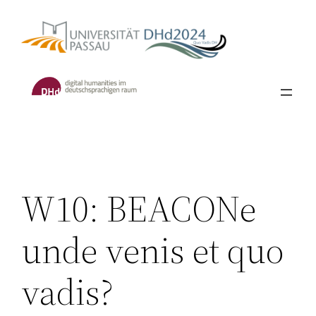
Skip
to
content
W10: BEACONe
unde venis et quo
vadis?